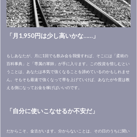
「月1,950円は少し高いかな……」
‍もしあなたが、月に1回でも飲み会を我慢すれば、そこには「柔術の
百科事典」と「専属の軍師」が手に入ります。この投資を惜しむとい
うことは、あなたは本気で強くなることを諦めているのかもしれませ
ん。そもそも最速で強くなって帯を上げていけば、あなたが今度は教
える側になってお金を稼げばいいのです。
「自分に使いこなせるか不安だ」
だからこそ、金古がいます。分からないことは、その日のうちに聞い