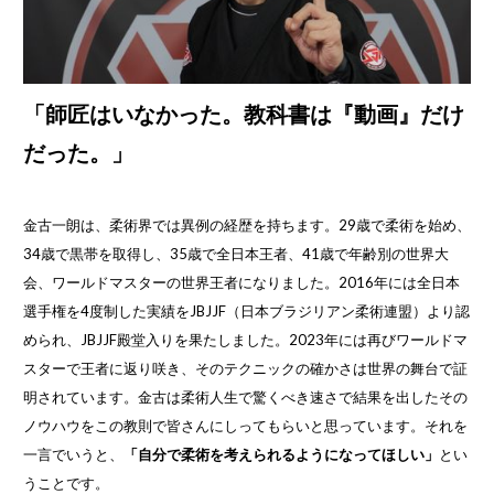
「師匠はいなかった。教科書は『動画』だけ
だった。」
金古一朗は、柔術界では異例の経歴を持ちます。29歳で柔術を始め、
34歳で黒帯を取得し、35歳で全日本王者、41歳で年齢別の世界大
会、ワールドマスターの世界王者になりました。2016年には全日本
選手権を4度制した実績をJBJJF（日本ブラジリアン柔術連盟）より認
められ、JBJJF殿堂入りを果たしました。2023年には再びワールドマ
スターで王者に返り咲き、そのテクニックの確かさは世界の舞台で証
明されています。金古は柔術人生で驚くべき速さで結果を出したその
ノウハウをこの教則で皆さんにしってもらいと思っています。それを
一言でいうと、
「自分で柔術を考えられるようになってほしい」
とい
うことです。