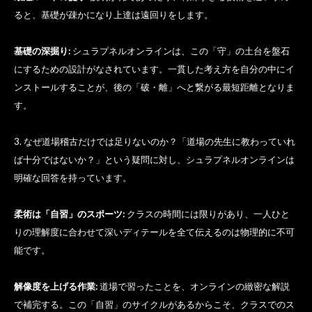
ると、基礎が疎かになり上達は遠回りをします。
基礎の深掘り:
シュラプネルオンラインは、この「守」の土台を盤石
にするための設計がなされています。一貫した考え方を自分の中にイ
ンストールすることが、後の「破・離」へと繋がる最短距離となりま
す。
3. なぜ道場稽古だけでは足りないのか？「道場の先生に教わっていれ
ば十分ではないか？」という疑問に対し、シュラプネルオンラインは
明確な回答を持っています。
柔術は「自習」のスポーツ:
クラスの時間には限りがあり、一人ひと
りの理解度に合わせて深いディテールを全て伝えるのは物理的に不可
能です。
解像度を上げる作業:
道場で習ったことを、オンラインの緻密な解説
で補完する。この「自習」のサイクルがあるからこそ、クラスでのス